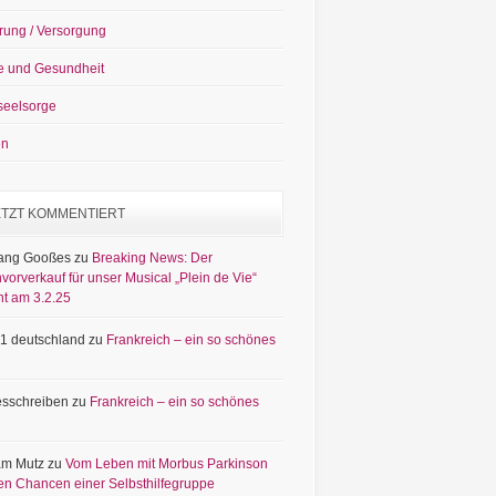
rung / Versorgung
e und Gesundheit
seelsorge
en
ETZT KOMMENTIERT
ang Gooßes
zu
Breaking News: Der
vorverkauf für unser Musical „Plein de Vie“
nt am 3.2.25
1 deutschland
zu
Frankreich – ein so schönes
sschreiben
zu
Frankreich – ein so schönes
am Mutz
zu
Vom Leben mit Morbus Parkinson
en Chancen einer Selbsthilfegruppe