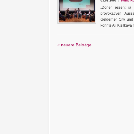
03.03.2007 |
Keine Ko
„Döner essen: ja 
provokativen Aus
Gelderner City und
konnte Ali Kızılkaya
« neuere Beiträge