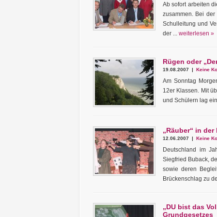
Ab sofort arbeiten 
zusammen. Bei der 
Schulleitung und Ve
der ...
weiterlesen »
Rügen oder „Der
19.08.2007 |
Keine Ko
Am Sonntag Morgen 
12er Klassen. Mit ü
und Schülern lag ein
„Räuber“ in der
12.06.2007 |
Keine Ko
Deutschland im Ja
Siegfried Buback, d
sowie deren Begleit
Brückenschlag zu de
„DU bist das Vol
Grundgesetzes