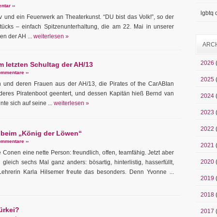
tar ››
lgbtq
iv und ein Feuerwerk an Theaterkunst. “DU bist das Volk!”, so der
ücks – einfach Spitzenunterhaltung, die am 22. Mai in unserer
en der AH ...
weiterlesen »
ARC
2026
m letzten Schultag der AH/13
mmentare ››
2025
n und deren Frauen aus der AH/13, die Pirates of the CarABIan
deres Piratenboot geentert, und dessen Kapitän hieß Bernd van
2024
te sich auf seine ...
weiterlesen »
2023
2022
 beim „König der Löwen“
mmentare ››
2021
e Conen eine nette Person: freundlich, offen, teamfähig. Jetzt aber
2020
h gleich sechs Mal ganz anders: bösartig, hinterlistig, hasserfüllt,
Lehrerin Karla Hilsemer freute das besonders. Denn Yvonne ...
2019
2018
Türkei?
2017