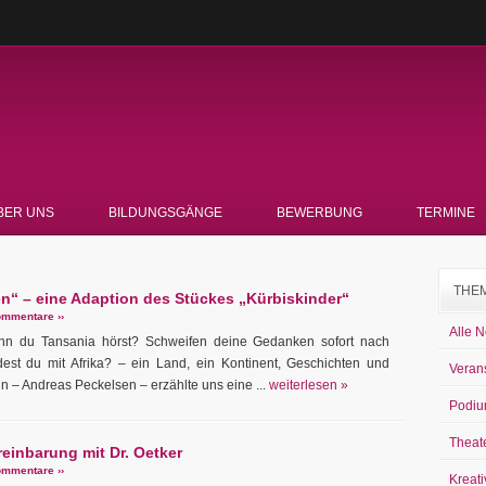
BER UNS
BILDUNGSGÄNGE
BEWERBUNG
TERMINE
THE
n“ – eine Adaption des Stückes „Kürbiskinder“
mmentare ››
Alle 
nn du Tansania hörst? Schweifen deine Gedanken sofort nach
est du mit Afrika? – ein Land, ein Kontinent, Geschichten und
Veran
n – Andreas Peckelsen – erzählte uns eine ...
weiterlesen »
Podiu
Theat
einbarung mit Dr. Oetker
mmentare ››
Kreati