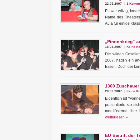
22.05.2007 |
1 Kommen
Es war witzig, kreat
Name des Theaterst
Aula für einige Klass
„Piratenkrieg“ a
18.04.2007 |
Keine Ko
Die wilden Geselle
2007, hatten ein an
Essen. Doch der konn
1300 Zuschauer
28.03.2007 |
Keine Ko
Eigentlich ist Yvonn
präsentierte sie sic
mordlüsternd. Ihre 
weiterlesen »
EU-Beitritt der 