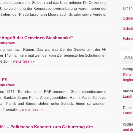
die Liebfrauenschule Geldern und das Unternehmen Dr. Oetker eng
Ernäh
Unterzeichnung der Kooperationsvereinbarung waren neben der
rtretern der Niederlassung in Moers auch Schüler sowie Vertreter
Schul
Schul
 Angriff der Gemeinen Stechmücke“
Fahrt
mmentare ››
ging's nach Rügen. Das war das Ziel der Studienfahrt der FH
ber 140 mal mehr mal weniger vom Ziel begeisterten Schülerinnen
ZUL
e 10- ...
weiterlesen »
Wolfg
Karten
 LFS
begin
mmentare ››
onc20
hre 1977. Terroristen der RAF ermorden Generalbundesanwalt
Land!
en Bankier Jürgen Ponto, Arbeitgeberführer Hanns Martin Schleyer
er. Politik und Bürger stehen unter Schock. Einen schwierigen
Danke
r Thematik ...
weiterlesen »
Land!
Wolfr
k!“ – Politisches Kabarett zum Geburtstag des
und d