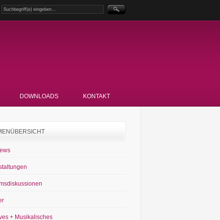
DOWNLOADS
KONTAKT
MENÜBERSICHT
News
staltungen
msdiskussionen
er
ves + Musikalisches