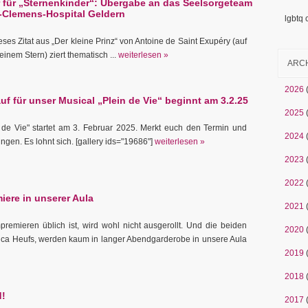
r für „Sternenkinder“: Übergabe an das Seelsorgeteam
-Clemens-Hospital Geldern
lgbtq
ieses Zitat aus „Der kleine Prinz“ von Antoine de Saint Exupéry (auf
inem Stern) ziert thematisch ...
weiterlesen »
ARC
2026
f für unser Musical „Plein de Vie“ beginnt am 3.2.25
2025
n de Vie" startet am 3. Februar 2025. Merkt euch den Termin und
2024
ungen. Es lohnt sich. [gallery ids="19686"]
weiterlesen »
2023
2022
iere in unserer Aula
2021
premieren üblich ist, wird wohl nicht ausgerollt. Und die beiden
2020
nca Heufs, werden kaum in langer Abendgarderobe in unsere Aula
2019
2018
d!
2017