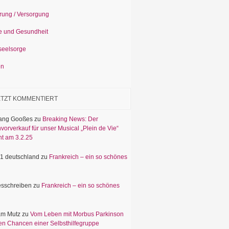
rung / Versorgung
e und Gesundheit
seelsorge
en
ETZT KOMMENTIERT
ang Gooßes
zu
Breaking News: Der
vorverkauf für unser Musical „Plein de Vie“
nt am 3.2.25
1 deutschland
zu
Frankreich – ein so schönes
sschreiben
zu
Frankreich – ein so schönes
am Mutz
zu
Vom Leben mit Morbus Parkinson
en Chancen einer Selbsthilfegruppe