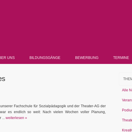
BER UNS
BILDUNGSGÄNGE
BEWERBUNG
TERMINE
es
THE
Alle 
Veran
kt unserer Fachschule für Sozialpädagogik und der Theater-AG der
Podiu
war es endlich so weit: Nach vielen Wochen voller Planung,
 ...
weiterlesen »
Theat
Kreati