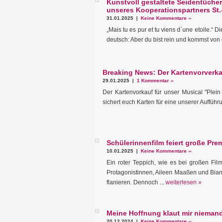
Kunstvoll gestaltete Seidentüche
unseres Kooperationspartners St.
31.01.2025 |
Keine Kommentare ››
„Mais tu es pur et tu viens d´une etoile.“ D
deutsch: Aber du bist rein und kommst von e
Breaking News: Der Kartenvorverkau
29.01.2025 |
1 Kommentar ››
Der Kartenvorkauf für unser Musical "Plei
sichert euch Karten für eine unserer Aufführ
Schülerinnenfilm feiert große Prem
10.01.2025 |
Keine Kommentare ››
Ein roter Teppich, wie es bei großen Film
Protagonistinnen, Aileen Maaßen und Bia
flanieren. Dennoch ...
weiterlesen »
Meine Hoffnung klaut mir nieman
20.12.2024 |
Keine Kommentare ››