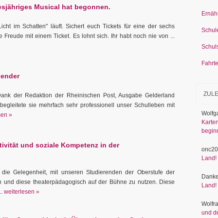
iesjähriges Musical hat begonnen.
Ernäh
ht im Schatten" läuft. Sichert euch Tickets für eine der sechs
Schul
Freude mit einem Ticket. Es lohnt sich. Ihr habt noch nie von ...
Schul
Fahrt
lender
ZUL
 Dank der Redaktion der Rheinischen Post, Ausgabe Gelderland
egleitete sie mehrfach sehr professionell unser Schulleben mit
Wolfg
sen »
Karten
begin
ivität und soziale Kompetenz in der
onc20
Land!
die Gelegenheit, mit unseren Studierenden der Oberstufe der
Danke
n und diese theaterpädagogisch auf der Bühne zu nutzen. Diese
Land!
..
weiterlesen »
Wolfr
und d