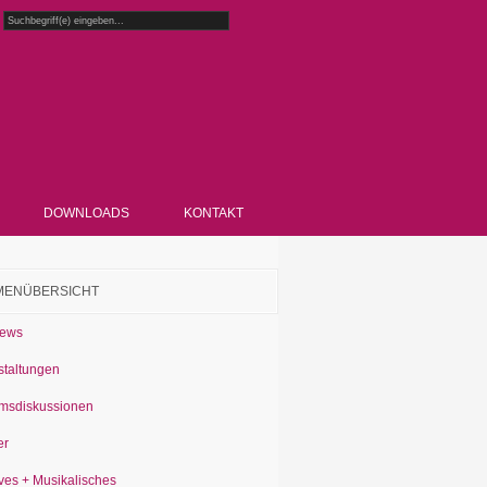
DOWNLOADS
KONTAKT
MENÜBERSICHT
News
staltungen
msdiskussionen
er
ves + Musikalisches