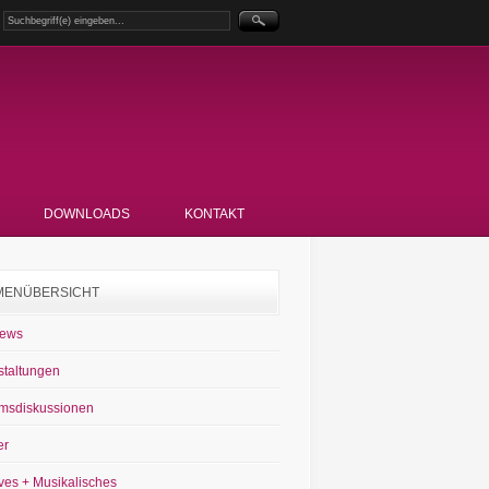
DOWNLOADS
KONTAKT
MENÜBERSICHT
News
staltungen
msdiskussionen
er
ves + Musikalisches