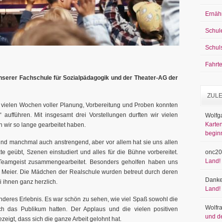
Ernäh
Schul
Schul
Fahrt
 unserer Fachschule für Sozialpädagogik und der Theater-AG der
ZUL
 vielen Wochen voller Planung, Vorbereitung und Proben konnten
“ aufführen. Mit insgesamt drei Vorstellungen durften wir vielen
Wolfg
Karten
wir so lange gearbeitet haben.
begin
nd manchmal auch anstrengend, aber vor allem hat sie uns allen
geübt, Szenen einstudiert und alles für die Bühne vorbereitet.
onc20
Land!
Teamgeist zusammengearbeitet. Besonders geholfen haben uns
 Meier. Die Mädchen der Realschule wurden betreut durch deren
Danke
 ihnen ganz herzlich.
Land!
nderes Erlebnis. Es war schön zu sehen, wie viel Spaß sowohl die
Wolfr
h das Publikum hatten. Der Applaus und die vielen positiven
und d
igt, dass sich die ganze Arbeit gelohnt hat.