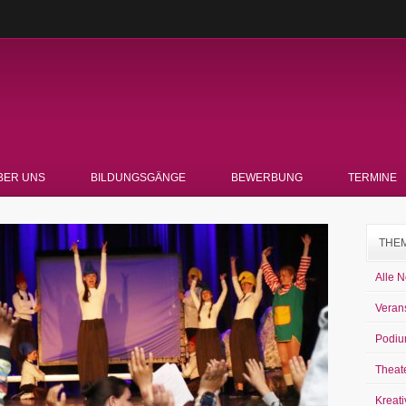
BER UNS
BILDUNGSGÄNGE
BEWERBUNG
TERMINE
THE
Alle 
Veran
Podiu
Theat
Kreati