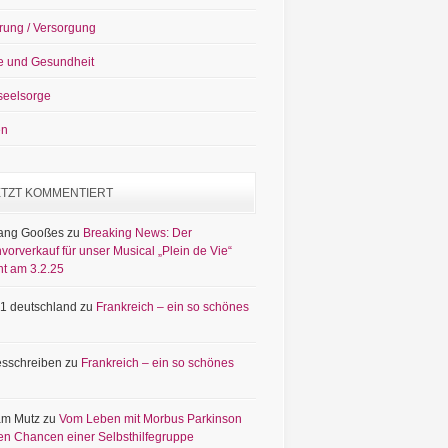
rung / Versorgung
e und Gesundheit
seelsorge
en
ETZT KOMMENTIERT
ang Gooßes
zu
Breaking News: Der
vorverkauf für unser Musical „Plein de Vie“
nt am 3.2.25
1 deutschland
zu
Frankreich – ein so schönes
sschreiben
zu
Frankreich – ein so schönes
am Mutz
zu
Vom Leben mit Morbus Parkinson
en Chancen einer Selbsthilfegruppe