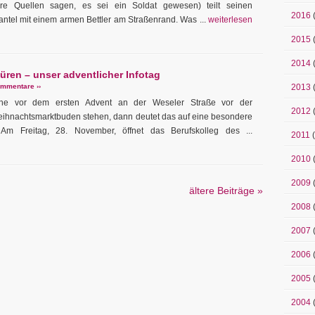
re Quellen sagen, es sei ein Soldat gewesen) teilt seinen
2016
tel mit einem armen Bettler am Straßenrand. Was ...
weiterlesen
2015
2014
üren – unser adventlicher Infotag
mmentare ››
2013
e vor dem ersten Advent an der Weseler Straße vor der
2012
ihnachtsmarktbuden stehen, dann deutet das auf eine besondere
 Am Freitag, 28. November, öffnet das Berufskolleg des ...
2011
(
2010
2009
ältere Beiträge »
2008
2007
2006
2005
2004
(