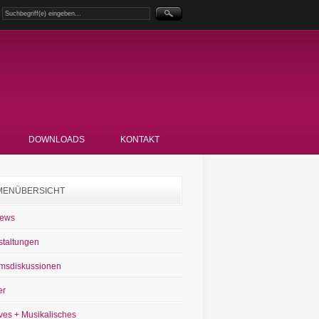
DOWNLOADS
KONTAKT
MENÜBERSICHT
News
staltungen
msdiskussionen
er
ves + Musikalisches