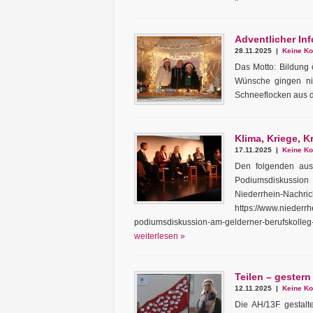
Adventlicher In
28.11.2025 |
Keine Ko
Das Motto: Bildung 
Wünsche gingen nic
Schneeflocken aus d
Klima, Kriege, K
17.11.2025 |
Keine Ko
Den folgenden aus S
Podiumsdiskussion
Niederrhein-Nachric
https://www.niederrh
podiumsdiskussion-am-gelderner-berufskol
weiterlesen »
Teilen – gestern
12.11.2025 |
Keine Ko
Die AH/13F gestalte