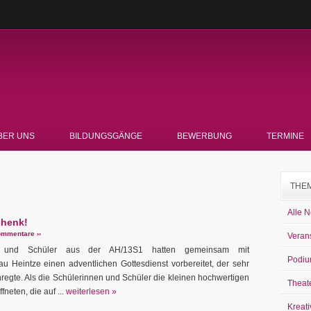
BER UNS
BILDUNGSGÄNGE
BEWERBUNG
TERMINE
THE
Alle 
chenk!
mmentare ››
Veran
n und Schüler aus der AH/13S1 hatten gemeinsam mit
Podiu
rau Heintze einen adventlichen Gottesdienst vorbereitet, der sehr
gte. Als die Schülerinnen und Schüler die kleinen hochwertigen
Theat
eten, die auf ...
weiterlesen »
Kreati