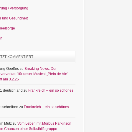
rung / Versorgung
e und Gesundheit
seelsorge
en
ETZT KOMMENTIERT
ang Gooßes
zu
Breaking News: Der
vorverkauf für unser Musical „Plein de Vie“
nt am 3.2.25
1 deutschland
zu
Frankreich – ein so schönes
sschreiben
zu
Frankreich – ein so schönes
am Mutz
zu
Vom Leben mit Morbus Parkinson
en Chancen einer Selbsthilfegruppe