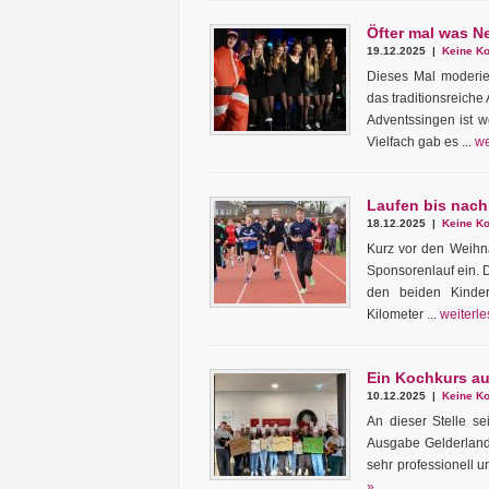
Öfter mal was N
19.12.2025 |
Keine Ko
Dieses Mal moderier
das traditionsreich
Adventssingen ist w
Vielfach gab es ...
we
Laufen bis nach 
18.12.2025 |
Keine Ko
Kurz vor den Weihna
Sponsorenlauf ein. 
den beiden Kinder
Kilometer ...
weiterle
Ein Kochkurs a
10.12.2025 |
Keine Ko
An dieser Stelle s
Ausgabe Gelderland 
sehr professionell un
»