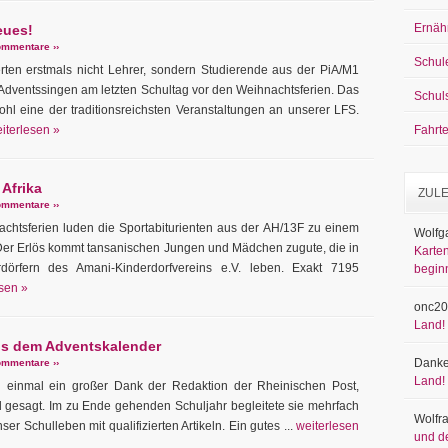
Ernäh
eues!
mmentare ››
Schul
ten erstmals nicht Lehrer, sondern Studierende aus der PiA/M1
e Adventssingen am letzten Schultag vor den Weihnachtsferien. Das
Schul
ohl eine der traditionsreichsten Veranstaltungen an unserer LFS.
iterlesen »
Fahrt
Afrika
ZUL
mmentare ››
chtsferien luden die Sportabiturienten aus der AH/13F zu einem
Wolfg
Der Erlös kommt tansanischen Jungen und Mädchen zugute, die in
Karten
dörfern des Amani-Kinderdorfvereins e.V. leben. Exakt 7195
begin
sen »
onc20
Land!
us dem Adventskalender
Danke
mmentare ››
Land!
ei einmal ein großer Dank der Redaktion der Rheinischen Post,
gesagt. Im zu Ende gehenden Schuljahr begleitete sie mehrfach
Wolfr
ser Schulleben mit qualifizierten Artikeln. Ein gutes ...
weiterlesen
und d