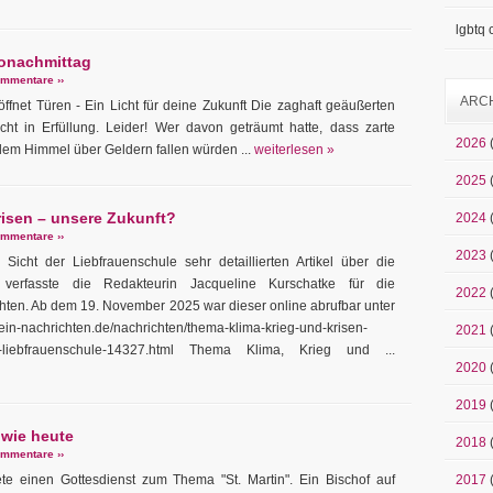
lgbtq
fonachmittag
mmentare ››
ARC
öffnet Türen - Ein Licht für deine Zukunft Die zaghaft geäußerten
ht in Erfüllung. Leider! Wer davon geträumt hatte, dass zarte
2026
em Himmel über Geldern fallen würden ...
weiterlesen »
2025
risen – unsere Zukunft?
2024
mmentare ››
2023
icht der Liebfrauenschule sehr detaillierten Artikel über die
 verfasste die Redakteurin Jacqueline Kurschatke für die
2022
hten. Ab dem 19. November 2025 war dieser online abrufbar unter
ein-nachrichten.de/nachrichten/thema-klima-krieg-und-krisen-
2021
leg-liebfrauenschule-14327.html Thema Klima, Krieg und ...
2020
2019
 wie heute
2018
mmentare ››
te einen Gottesdienst zum Thema "St. Martin". Ein Bischof auf
2017