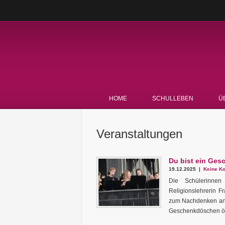
HOME
SCHULLEBEN
Ü
Veranstaltungen
Du bist ein Ges
19.12.2025 |
Keine Ko
Die Schülerinne
Religionslehrerin F
zum Nachdenken anre
Geschenkdöschen öffn