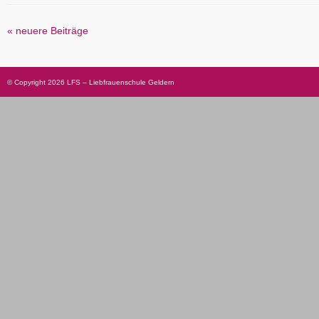
« neuere Beiträge
© Copyright 2026 LFS – Liebfrauenschule Geldern