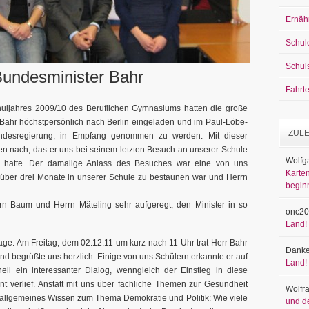
Ernäh
Schul
Schul
Bundesminister Bahr
Fahrt
uljahres 2009/10 des Beruflichen Gymnasiums hatten die große
Bahr höchstpersönlich nach Berlin eingeladen und im Paul-Löbe-
ZUL
desregierung, in Empfang genommen zu werden. Mit dieser
n nach, das er uns bei seinem letzten Besuch an unserer Schule
Wolfg
hatte. Der damalige Anlass des Besuches war eine von uns
Karten
 über drei Monate in unserer Schule zu bestaunen war und Herrn
begin
rn Baum und Herrn Mäteling sehr aufgeregt, den Minister in so
onc20
Land!
Tage. Am Freitag, dem 02.12.11 um kurz nach 11 Uhr trat Herr Bahr
Danke
 begrüßte uns herzlich. Einige von uns Schülern erkannte er auf
Land!
ell ein interessanter Dialog, wenngleich der Einstieg in diese
t verlief. Anstatt mit uns über fachliche Themen zur Gesundheit
Wolfr
s allgemeines Wissen zum Thema Demokratie und Politik: Wie viele
und d