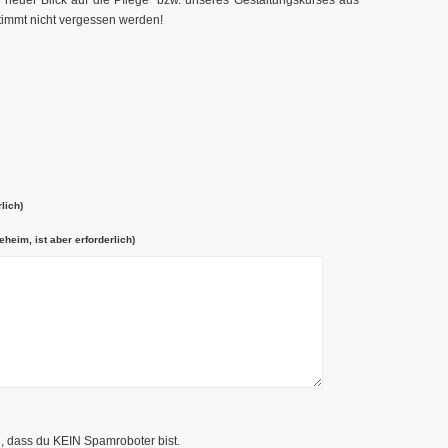
 neuer Blick auf die Pflege“ bzw. unseres Gestaltungskurses aus
stimmt nicht vergessen werden!
lich)
eheim, ist aber erforderlich)
n, dass du KEIN Spamroboter bist.