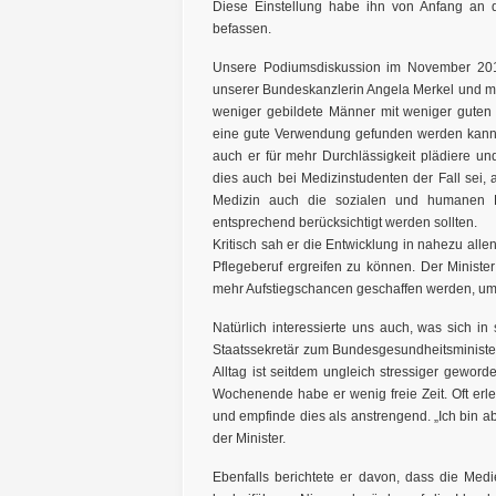
Diese Einstellung habe ihn von Anfang an 
befassen.
Unsere Podiumsdiskussion im November 2011 
unserer Bundeskanzlerin Angela Merkel und mit
weniger gebildete Männer mit weniger guten 
eine gute Verwendung gefunden werden kann. D
auch er für mehr Durchlässigkeit plädiere un
dies auch bei Medizinstudenten der Fall sei,
Medizin auch die sozialen und humanen 
entsprechend berücksichtigt werden sollten.
Kritisch sah er die Entwicklung in nahezu alle
Pflegeberuf ergreifen zu können. Der Minister
mehr Aufstiegschancen geschaffen werden, um 
Natürlich interessierte uns auch, was sich i
Staatssekretär zum Bundesgesundheitsminister
Alltag ist seitdem ungleich stressiger gewor
Wochenende habe er wenig freie Zeit. Oft er
und empfinde dies als anstrengend. „Ich bin abe
der Minister.
Ebenfalls berichtete er davon, dass die Medi