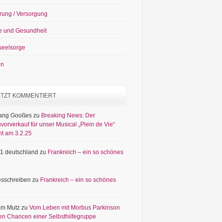
rung / Versorgung
e und Gesundheit
seelsorge
en
ETZT KOMMENTIERT
ang Gooßes
zu
Breaking News: Der
vorverkauf für unser Musical „Plein de Vie“
nt am 3.2.25
1 deutschland
zu
Frankreich – ein so schönes
sschreiben
zu
Frankreich – ein so schönes
am Mutz
zu
Vom Leben mit Morbus Parkinson
en Chancen einer Selbsthilfegruppe