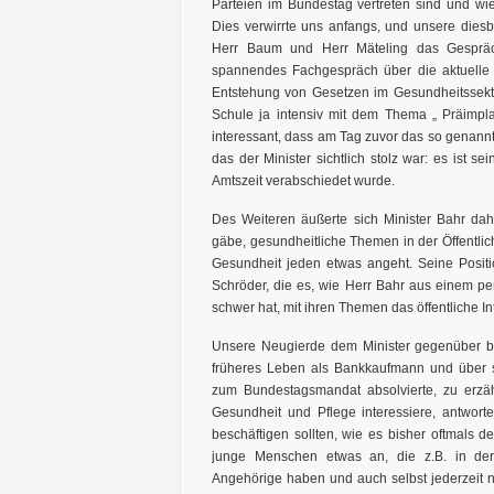
Parteien im Bundestag vertreten sind und wi
Dies verwirrte uns anfangs, und unsere die
Herr Baum und Herr Mäteling das Gespräc
spannendes Fachgespräch über die aktuelle G
Entstehung von Gesetzen im Gesundheitssektor
Schule ja intensiv mit dem Thema „ Präimplan
interessant, dass am Tag zuvor das so genann
das der Minister sichtlich stolz war: es ist s
Amtszeit verabschiedet wurde.
Des Weiteren äußerte sich Minister Bahr dah
gäbe, gesundheitliche Themen in der Öffentlichk
Gesundheit jeden etwas angeht. Seine Positio
Schröder, die es, wie Herr Bahr aus einem pe
schwer hat, mit ihren Themen das öffentliche 
Unsere Neugierde dem Minister gegenüber br
früheres Leben als Bankkaufmann und über s
zum Bundestagsmandat absolvierte, zu erzäh
Gesundheit und Pflege interessiere, antwort
beschäftigen sollten, wie es bisher oftmals 
junge Menschen etwas an, die z.B. in der 
Angehörige haben und auch selbst jederzeit n