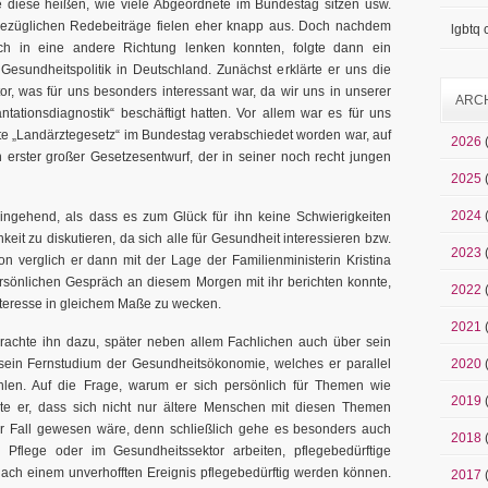
e diese heißen, wie viele Abgeordnete im Bundestag sitzen usw.
sbezüglichen Redebeiträge fielen eher knapp aus. Doch nachdem
lgbtq
h in eine andere Richtung lenken konnten, folgte dann ein
esundheitspolitik in Deutschland. Zunächst erklärte er uns die
, was für uns besonders interessant war, da wir uns in unserer
ARC
tationsdiagnostik“ beschäftigt hatten. Vor allem war es für uns
te „Landärztegesetz“ im Bundestag verabschiedet worden war, auf
2026
ein erster großer Gesetzesentwurf, der in seiner noch recht jungen
2025
2024
ingehend, als dass es zum Glück für ihn keine Schwierigkeiten
eit zu diskutieren, da sich alle für Gesundheit interessieren bzw.
2023
n verglich er dann mit der Lage der Familienministerin Kristina
rsönlichen Gespräch an diesem Morgen mit ihr berichten konnte,
2022
Interesse in gleichem Maße zu wecken.
2021
achte ihn dazu, später neben allem Fachlichen auch über sein
ein Fernstudium der Gesundheitsökonomie, welches er parallel
2020
len. Auf die Frage, warum er sich persönlich für Themen wie
2019
ete er, dass sich nicht nur ältere Menschen mit diesen Themen
der Fall gewesen wäre, denn schließlich gehe es besonders auch
2018
Pflege oder im Gesundheitssektor arbeiten, pflegebedürftige
ach einem unverhofften Ereignis pflegebedürftig werden können.
2017