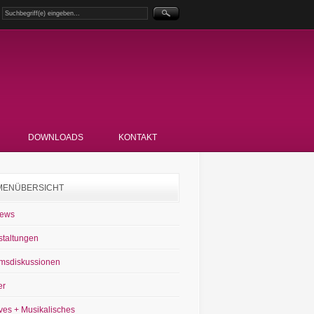
DOWNLOADS
KONTAKT
MENÜBERSICHT
News
staltungen
msdiskussionen
er
ves + Musikalisches