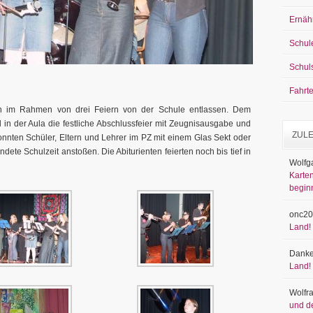
Ernäh
Schul
Schul
Fahrt
n im Rahmen von drei Feiern von der Schule entlassen. Dem
l in der Aula die festliche Abschlussfeier mit Zeugnisausgabe und
ZUL
ten Schüler, Eltern und Lehrer im PZ mit einem Glas Sekt oder
ete Schulzeit anstoßen. Die Abiturienten feierten noch bis tief in
Wolfg
Karten
begin
onc20
Land!
Danke
Land!
Wolfr
und d