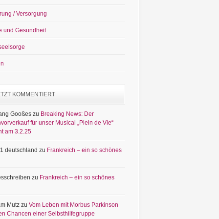
rung / Versorgung
e und Gesundheit
seelsorge
en
ETZT KOMMENTIERT
ang Gooßes
zu
Breaking News: Der
vorverkauf für unser Musical „Plein de Vie“
nt am 3.2.25
1 deutschland
zu
Frankreich – ein so schönes
sschreiben
zu
Frankreich – ein so schönes
am Mutz
zu
Vom Leben mit Morbus Parkinson
en Chancen einer Selbsthilfegruppe