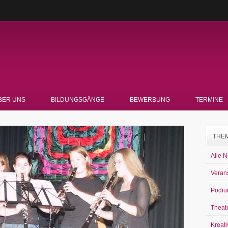
BER UNS
BILDUNGSGÄNGE
BEWERBUNG
TERMINE
THE
Alle 
Veran
Podiu
Theat
Kreati