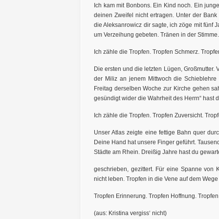
Ich kam mit Bonbons. Ein Kind noch. Ein junger
deinen Zweifel nicht ertragen. Unter der Bank 
die Aleksanrowicz dir sagte, ich zöge mit fün
um Verzeihung gebeten. Tränen in der Stimme. 
Ich zähle die Tropfen. Tropfen Schmerz. Tropfe
Die ersten und die letzten Lügen, Großmutter. Vo
der Miliz an jenem Mittwoch die Schieblehre a
Freitag derselben Woche zur Kirche gehen sah.
gesündigt wider die Wahrheit des Herrn“ hast du
Ich zähle die Tropfen. Tropfen Zuversicht. Trop
Unser Atlas zeigte eine fettige Bahn quer du
Deine Hand hat unsere Finger geführt. Tausend
Städte am Rhein. Dreißig Jahre hast du gewartet,
geschrieben, gezittert. Für eine Spanne von
nicht leben. Tropfen in die Vene auf dem Wege 
Tropfen Erinnerung. Tropfen Hoffnung. Tropfe
(aus: Kristina vergiss‘ nicht)