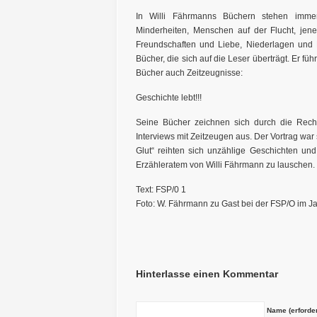
In Willi Fährmanns Büchern stehen immer
Minderheiten, Menschen auf der Flucht, jen
Freundschaften und Liebe, Niederlagen und
Bücher, die sich auf die Leser überträgt. Er fü
Bücher auch Zeitzeugnisse:
Geschichte lebt!!!
Seine Bücher zeichnen sich durch die Reche
Interviews mit Zeitzeugen aus. Der Vortrag war 
Glut“ reihten sich unzählige Geschichten u
Erzähleratem von Willi Fährmann zu lauschen.
Text: FSP/0 1
Foto: W. Fährmann zu Gast bei der FSP/O im J
Hinterlasse einen Kommentar
Name (erforder