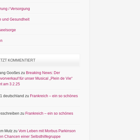
rung / Versorgung
e und Gesundheit
seelsorge
en
ETZT KOMMENTIERT
ang Gooßes
zu
Breaking News: Der
vorverkauf für unser Musical „Plein de Vie“
nt am 3.2.25
1 deutschland
zu
Frankreich – ein so schönes
sschreiben
zu
Frankreich – ein so schönes
am Mutz
zu
Vom Leben mit Morbus Parkinson
en Chancen einer Selbsthilfegruppe