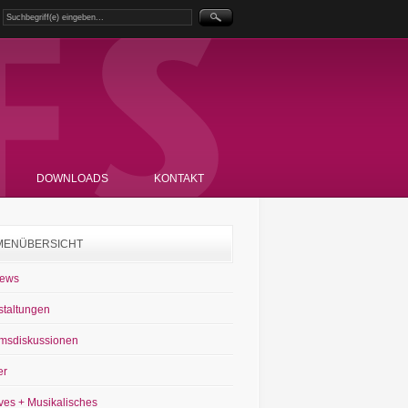
DOWNLOADS
KONTAKT
MENÜBERSICHT
News
staltungen
msdiskussionen
er
ves + Musikalisches