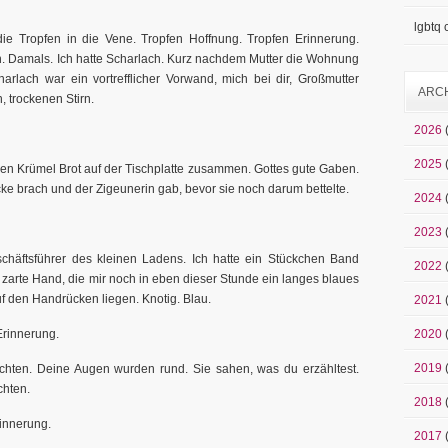
lgbtq
die Tropfen in die Vene. Tropfen Hoffnung. Tropfen Erinnerung.
irn. Damals. Ich hatte Scharlach. Kurz nachdem Mutter die Wohnung
harlach war ein vortrefflicher Vorwand, mich bei dir, Großmutter
ARC
 trockenen Stirn.
2026
2025
n Krümel Brot auf der Tischplatte zusammen. Gottes gute Gaben.
ücke brach und der Zigeunerin gab, bevor sie noch darum bettelte.
2024
2023
chäftsführer des kleinen Ladens. Ich hatte ein Stückchen Band
2022
arte Hand, die mir noch in eben dieser Stunde ein langes blaues
f den Handrücken liegen. Knotig. Blau.
2021
Erinnerung.
2020
2019
chten. Deine Augen wurden rund. Sie sahen, was du erzähltest.
chten.
2018
rinnerung.
2017