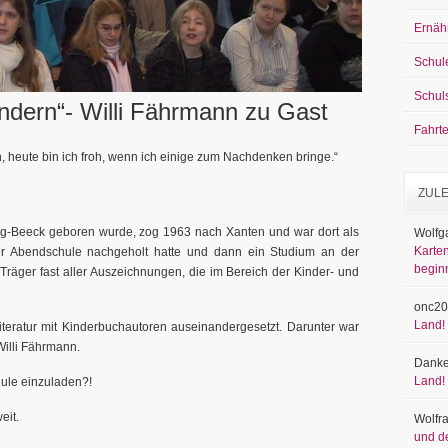
Ernäh
Schul
Schul
ändern“- Willi Fährmann zu Gast
Fahrt
rn, heute bin ich froh, wenn ich einige zum Nachdenken bringe.“
ZUL
rg-Beeck geboren wurde, zog 1963 nach Xanten und war dort als
Wolfg
Karten
ner Abendschule nachgeholt hatte und dann ein Studium an der
begin
Träger fast aller Auszeichnungen, die im Bereich der Kinder- und
onc20
Land!
teratur mit Kinderbuchautoren auseinandergesetzt. Darunter war
Willi Fährmann.
Danke
Land!
hule einzuladen?!
eit.
Wolfr
und d