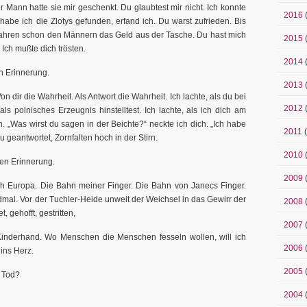
 Mann hatte sie mir geschenkt. Du glaubtest mir nicht. Ich konnte
2016
habe ich die Zlotys gefunden, erfand ich. Du warst zufrieden. Bis
f Jahren schon den Männern das Geld aus der Tasche. Du hast mich
2015
Ich mußte dich trösten.
2014
n Erinnerung.
2013
n dir die Wahrheit. Als Antwort die Wahrheit. Ich lachte, als du bei
2012
ls polnisches Erzeugnis hinstelltest. Ich lachte, als ich dich am
 „Was wirst du sagen in der Beichte?“ neckte ich dich. „Ich habe
2011
(
 geantwortet, Zornfalten hoch in der Stirn.
2010
fen Erinnerung.
2009
rch Europa. Die Bahn meiner Finger. Die Bahn von Janecs Finger.
mal. Vor der Tuchler-Heide unweit der Weichsel in das Gewirr der
2008
 gehofft, gestritten,
2007
 Kinderhand. Wo Menschen die Menschen fesseln wollen, will ich
2006
ins Herz.
2005
n Tod?
2004
(