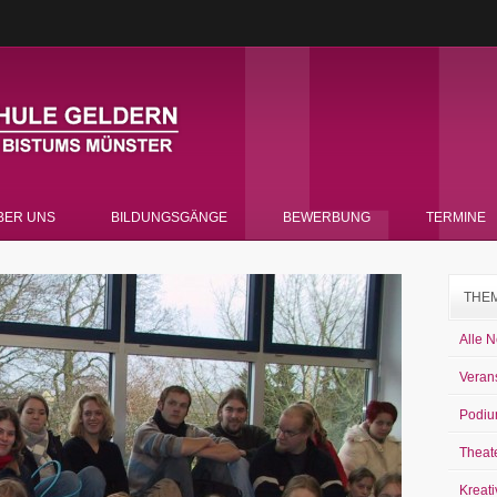
BER UNS
BILDUNGSGÄNGE
BEWERBUNG
TERMINE
THE
Alle 
Veran
Podiu
Theat
Kreati