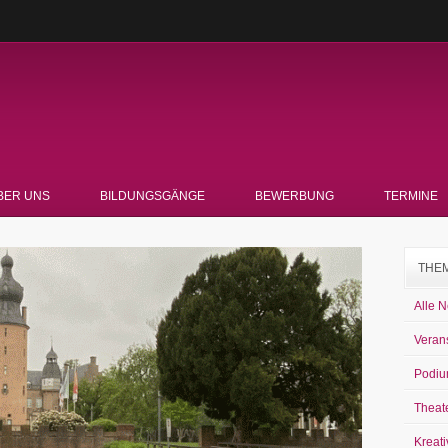
BER UNS
BILDUNGSGÄNGE
BEWERBUNG
TERMINE
THE
Alle 
Veran
Podiu
Theat
Kreati