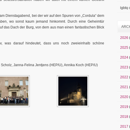
lgbtq
 am Dienstagabend, bei der wir auf den Spuren von „Cordula“ dem
haben, wo sonst kaum jemand hinkommt. Durch eine Geheimtür
ARC
auf das Dach der Burg, von dem aus man einen fantastischen Blick
2026
v, was darauf hindeutet, dass uns noch zweieinhalb schöne
2025
2024
s Scholz, Janna-Felina Jentjens (HEP/U), Annika Koch (HEP/U)
2023
2022
2021
2020
2019
2018
2017