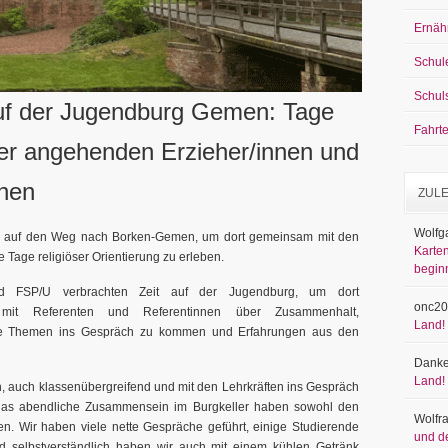
Ernäh
Schul
Schul
f der Jugendburg Gemen: Tage
Fahrt
 der angehenden Erzieher/innen und
nnen
ZUL
Wolfg
s auf den Weg nach Borken-Gemen, um dort gemeinsam mit den
Karten
e Tage religiöser Orientierung zu erleben.
begin
d FSP/U verbrachten Zeit auf der Jugendburg, um dort
onc20
it Referenten und Referentinnen über Zusammenhalt,
Land!
che Themen ins Gespräch zu kommen und Erfahrungen aus den
Danke
Land!
, auch klassenübergreifend und mit den Lehrkräften ins Gespräch
as abendliche Zusammensein im Burgkeller haben sowohl den
Wolfr
en. Wir haben viele nette Gespräche geführt, einige Studierende
und d
nd selbstverständlich haben wir auch mit einem kühlen Getränk