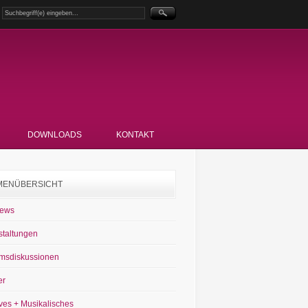
DOWNLOADS
KONTAKT
MENÜBERSICHT
News
staltungen
msdiskussionen
er
ves + Musikalisches