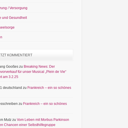
rung / Versorgung
e und Gesundheit
seelsorge
en
ETZT KOMMENTIERT
ang Gooßes
zu
Breaking News: Der
vorverkauf für unser Musical „Plein de Vie“
nt am 3.2.25
1 deutschland
zu
Frankreich – ein so schönes
sschreiben
zu
Frankreich – ein so schönes
am Mutz
zu
Vom Leben mit Morbus Parkinson
en Chancen einer Selbsthilfegruppe