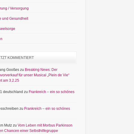
rung / Versorgung
e und Gesundheit
seelsorge
en
ETZT KOMMENTIERT
ang Gooßes
zu
Breaking News: Der
vorverkauf für unser Musical „Plein de Vie“
nt am 3.2.25
1 deutschland
zu
Frankreich – ein so schönes
sschreiben
zu
Frankreich – ein so schönes
am Mutz
zu
Vom Leben mit Morbus Parkinson
en Chancen einer Selbsthilfegruppe