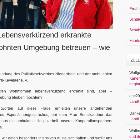
Ernäh
Schul
Schul
 Lebensverkürzend erkrankte
Fahrt
ewohnten Umgebung betreuen – wie
ZUL
Wolfg
indung des Palliativnetzwerkes Niederrhein und der ambulanten
Karten
n-Kevelaer e. V.
begin
ren Wohnformen lebensverkürzend erkrankt sind, aber –
onc20
mgebung bleiben möchten?
Land!
ntworten auf diese Frage erhielten unsere angehenden
Danke
nes Expert/innengespräches, bei dem Frau Bensikaddour das
Land!
inaus die ambulante Hospizarbeit unseres Kooperationspartners
e.
Wolfr
und d
n wir einen besonders intensiven Austausch hatten und wofür uns