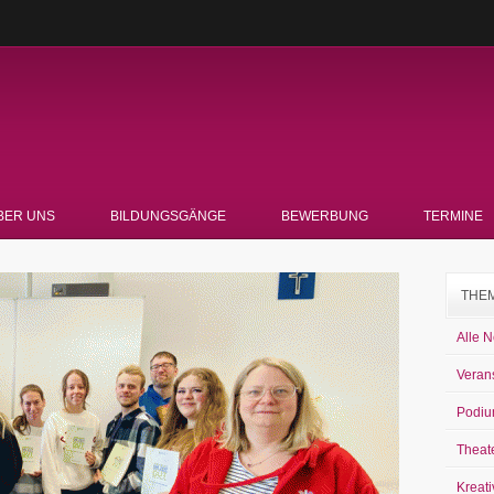
BER UNS
BILDUNGSGÄNGE
BEWERBUNG
TERMINE
THE
Alle 
Veran
Podiu
Theat
Kreati