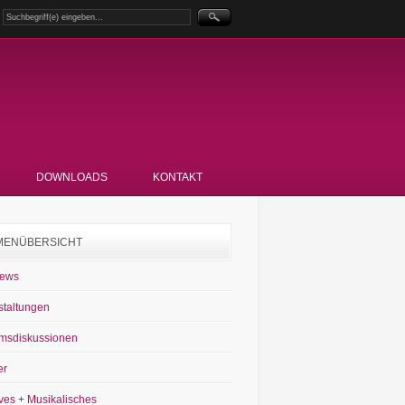
DOWNLOADS
KONTAKT
MENÜBERSICHT
News
staltungen
msdiskussionen
er
ves + Musikalisches