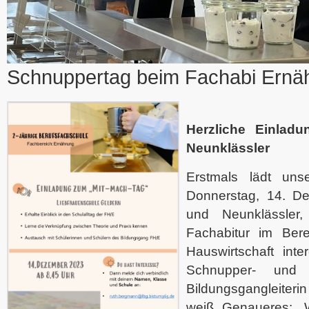
Schnuppertag beim Fachabi Ernä
Herzliche Einlad
Neunklässler
Erstmals lädt uns
Donnerstag, 14. De
und Neunklässler,
Fachabitur im Ber
Hauswirtschaft inte
Schnupper- und 
Bildungsgangleite
weiß Genaueres: „W