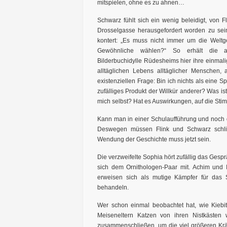
mitspielen, ohne es zu ahnen…
Schwarz fühlt sich ein wenig beleidigt, von 
Drosselgasse herausgefordert worden zu sein
kontert: „Es muss nicht immer um die Welt
Gewöhnliche wählen?“ So erhält die alt
Bilderbuchidylle Rüdesheims hier ihre einmali
alltäglichen Lebens alltäglicher Menschen, 
existenziellen Frage: Bin ich nichts als eine 
zufälliges Produkt der Willkür anderer? Was i
mich selbst? Hat es Auswirkungen, auf die St
Kann man in einer Schulaufführung und noch d
Deswegen müssen Flink und Schwarz schlie
Wendung der Geschichte muss jetzt sein.
Die verzweifelte Sophia hört zufällig das Gesprä
sich dem Ornithologen-Paar mit. Achim und I
erweisen sich als mutige Kämpfer für das S
behandeln.
Wer schon einmal beobachtet hat, wie Kiebit
Meiseneltern Katzen von ihren Nistkäste
zusammenschließen, um die viel größeren Kräh