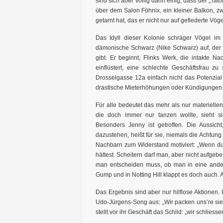
sind sich aber völlig darin einig, dass der „Tator
über dem Salon Föhnix, ein kleiner Balkon, z
getarnt hat, das er nicht nur auf gefiederte V
Das Idyll dieser Kolonie schräger Vögel im
dämonische Schwarz (Nike Schwarz) auf, der s
gibt. Er beginnt, Flinks Werk, die intakte N
einflüstert, eine schlechte Geschäftsfrau 
Drosselgasse 12a einfach nicht das Potenzial 
drastische Mieterhöhungen oder Kündigungen
Für alle bedeutet das mehr als nur materielle
die doch immer nur tanzen wollte, sieht s
Besonders Jenny ist getroffen. Die Aussich
dazustehen, heißt für sie, niemals die Achtung
Nachbarn zum Widerstand motiviert: „Wenn du 
hättest. Scheitern darf man, aber nicht aufgeb
man entscheiden muss, ob man in eine andere
Gump und in Notting Hill klappt es doch auch.
Das Ergebnis sind aber nur hilflose Aktionen
Udo-Jürgens-Song aus: „Wir packen uns’re si
stellt vor ihr Geschäft das Schild: „wir schliess