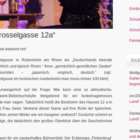
Ernäh
Schul
Schul
rosselgasse 12a“
Fahrt
ie bekannt vor!
selgasse in Rüdesheim am Rhein als „Deutschlands kleinste
ZUL
öhlich und typisch Rhein.“ Ihren „gemächlich-gemütlichen Zauber“
uristen – „japanisch, englisch, deutsch.“ (vgl.:
Wolfg
Karten
osselgasse-im-hessischen-ruedesheim-man-muss-immer-100.html)
begin
unweigerlich auf die Frage: Wie kann eine so altmodische,
erk-Bilderbuchidylle titelgebend für ein funkelnagelneues
onc20
Land!
e man sagen. Tatsächlich heißt die Besitzerin des Hauses 12 a in
 Frau Geier. Verweist dieser Name auf ihre Rolle der typischen,
Danke
 ihre armen Mieter wie ein Aasgeier umkreist? Zunächst scheint es
Land!
nige, die tatsächlich den großen Überblick über die Geschehnisse
Wolfr
und d
deen für ein zauberhaftes Bühnenbild: Der Eckkneipe „Finkenkrug“