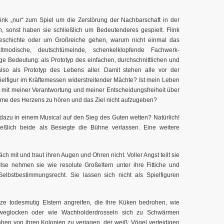
Flink „nur“ zum Spiel um die Zerstörung der Nachbarschaft in der
, sonst haben sie schließlich um Bedeutenderes gespielt. Flink
geschichte oder um Großreiche gehen, warum nicht einmal das
modische, deutschtümelnde, schenkelklopfende Fachwerk-
ge Bedeutung: als Prototyp des einfachen, durchschnittlichen und
also als Prototyp des Lebens aller. Damit stehen alle vor der
Spielfigur im Kräftemessen widerstreitender Mächte? Ist mein Leben
st mit meiner Verantwortung und meiner Entscheidungsfreiheit über
imme des Herzens zu hören und das Ziel nicht aufzugeben?
azu in einem Musical auf den Sieg des Guten wetten? Natürlich!
ßlich beide als Besiegte die Bühne verlassen. Eine weitere
ch mit und traut ihren Augen und Ohren nicht. Voller Angst teilt sie
lse nehmen sie wie resolute Großeltern unter ihre Fittiche und
elbstbestimmungsrecht. Sie lassen sich nicht als Spielfiguren
ze todesmutig Elstern angreifen, die ihre Küken bedrohen, wie
n weglocken oder wie Wachholderdrosseln sich zu Schwärmen
en von ihren Kolonien zu verjagen, der weiß: Vögel verteidigen