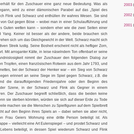
nd erhält für den Zuschauer eine ganz neue Bedeutung. Was als
2003
begann, wird zu einer dämonischen Parabel auf das „Spiel des
2002
(
ich Flink und Schwarz und enthüllen ihr wahres Wesen. Sie sind
ne von Gut gegen Böse – wobei man in einer Schulaufführung und
2001
(
s Guten wetten kann – sondern eher wie die zwei Seiten einer
d Yang. Keiner ist besser als der andere, beide brauchen sich
ehen sich um das Gleichgewicht in der Welt. Schwarz macht sich
tiven Streik lustig. Seine Bosheit erscheint nicht als heftiger Zorn,
. Mit arroganter Kälte, in leise näselndem Ton offenbart er seine
tändnislosigkeit nimmt der Zuschauer den folgenden Dialog zur
ten Tropfen, einen französischen Rotwein aus dem Jahr 1793, und
inettes, bei der Schwarz der Henker war – ein Sieg von Schwarz
gegen erinnert an seine Siege im Spiel gegen Schwarz, z.B. die
d die darauffolgenden Friedensjahre oder den Beginn des
uf der Szene, in der Schwarz und Flink als Gegner in einem
en. Der Zuschauer begreift schließlich, dass die beiden keine
enn sie sterben könnten, würden sie sich auf dieser Erde zu Tode
ile machen sie die Menschen zu Spielfiguren auf dem Spielbrett
acht auf den Beginn ihres Spiels an – dabei sehen sie aber nicht,
n Frau Geiers Wohnung eine dritte Person beteiligt ist. Als
appe – vielleicht eine Art Eulenspiegel – und prostet Schwarz und
 Lebens beteiligt, in dessen Spiel wiederum Schwarz und Flink