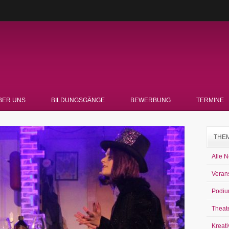
BER UNS
BILDUNGSGÄNGE
BEWERBUNG
TERMINE
THE
Alle 
Veran
Podiu
Theat
Kreati