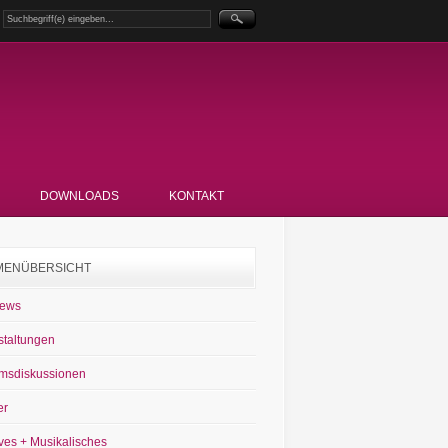
DOWNLOADS
KONTAKT
MENÜBERSICHT
News
staltungen
msdiskussionen
er
ves + Musikalisches