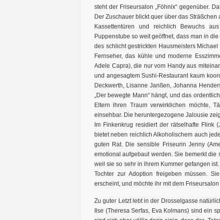
steht der Friseursalon „Föhnix“ gegenüber. Dah
Der Zuschauer blickt quer über das Sträßchen 
Kassettentüren und reichlich Bewuchs aus
Puppenstube so weit geöffnet, dass man in di
des schlicht gestrickten Hausmeisters Michael
Fernseher, das kühle und moderne Esszimmer
Adele Capra), die nur vom Handy aus miteinan
und angesagtem Sushi-Restaurant kaum koord
Deckwerth, Lisanne Janßen, Johanna Henders,
„Der bewegte Mann“ hängt, und das ordentlich
Eltern ihren Traum verwirklichen möchte, T
einsehbar. Die heruntergezogene Jalousie zeig
Im Finkenkrug residiert der rätselhafte Flink
bietet neben reichlich Alkoholischem auch j
guten Rat. Die sensible Friseurin Jenny (Am
emotional aufgebaut werden. Sie bemerkt die 
weil sie so sehr in ihrem Kummer gefangen ist. A
Tochter zur Adoption freigeben müssen. Sie 
erscheint, und möchte ihr mit dem Friseursalon
Zu guter Letzt lebt in der Drosselgasse natürli
Ilse (Theresa Serfas, Eva Kolmans) sind ein s