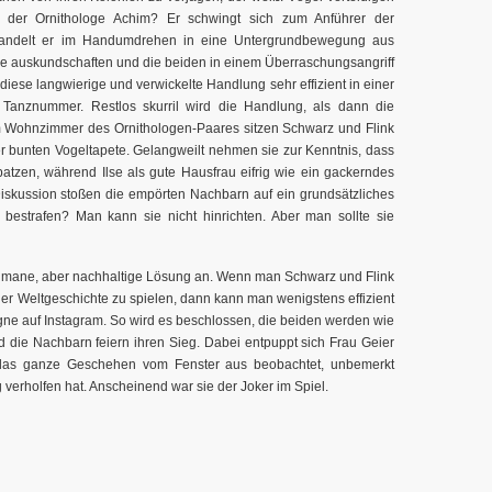
 der Ornithologe Achim? Er schwingt sich zum Anführer der
rwandelt er im Handumdrehen in eine Untergrundbewegung aus
ne auskundschaften und die beiden in einem Überraschungsangriff
diese langwierige und verwickelte Handlung sehr effizient in einer
Tanznummer. Restlos skurril wird die Handlung, als dann die
Im Wohnzimmer des Ornithologen-Paares sitzen Schwarz und Flink
er bunten Vogeltapete. Gelangweilt nehmen sie zur Kenntnis, dass
tzen, während Ilse als gute Hausfrau eifrig wie ein gackerndes
 Diskussion stoßen die empörten Nachbarn auf ein grundsätzliches
estrafen? Man kann sie nicht hinrichten. Aber man sollte sie
e humane, aber nachhaltige Lösung an. Wenn man Schwarz und Flink
der Weltgeschichte zu spielen, dann kann man wenigstens effizient
gne auf Instagram. So wird es beschlossen, die beiden werden wie
d die Nachbarn feiern ihren Sieg. Dabei entpuppt sich Frau Geier
e das ganze Geschehen vom Fenster aus beobachtet, unbemerkt
verholfen hat. Anscheinend war sie der Joker im Spiel.