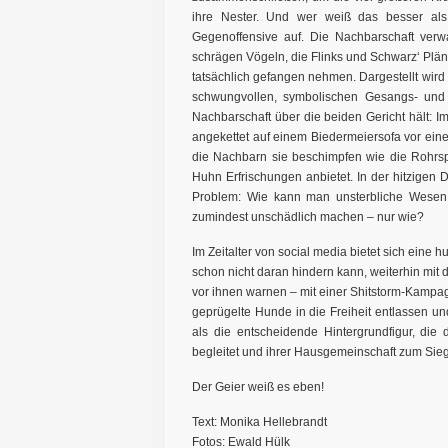
ihre Nester. Und wer weiß das besser als
Gegenoffensive auf. Die Nachbarschaft ve
schrägen Vögeln, die Flinks und Schwarz‘ Plä
tatsächlich gefangen nehmen. Dargestellt wird 
schwungvollen, symbolischen Gesangs- und 
Nachbarschaft über die beiden Gericht hält: 
angekettet auf einem Biedermeiersofa vor ein
die Nachbarn sie beschimpfen wie die Rohrspa
Huhn Erfrischungen anbietet. In der hitzigen
Problem: Wie kann man unsterbliche Wesen b
zumindest unschädlich machen – nur wie?
Im Zeitalter von social media bietet sich ein
schon nicht daran hindern kann, weiterhin mit 
vor ihnen warnen – mit einer Shitstorm-Kampa
geprügelte Hunde in die Freiheit entlassen un
als die entscheidende Hintergrundfigur, di
begleitet und ihrer Hausgemeinschaft zum Sieg 
Der Geier weiß es eben!
Text: Monika Hellebrandt
Fotos: Ewald Hülk