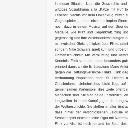
In dieser Situation kippt die Geschichte u
witziges Sozialdrama à la „Katze mit Hut“ 
Lebens“. Nachts vor dem Finkenkrug treffen s
Gegenspieler, ja, aber nicht im simplen Sin
noch dazu in einem Musical auf den Sieg de
Medaille, wie Kraft und Gegenkraft, Ying un
gegenseitig und ihre Auseinandersetzungen dr
mit zynischer Gleichgültigkeit über Flinks primi
sondern Nike Schwarz spielt kühl und unberührt
Unmenschlichkeit. Mit Verblüffung und Vers
Kenntnis: Flink spendiert einen besonders gu
erinnert damit an die Enthauptung Marie Anto
gegen die Rettungsversuche Flinks. Flink da
Verbannung Napoleons nach St. Helena un
Christentums. Unheimliches Licht liegt a
gemeinsamen Kartenspiel ihre Ziele offenbar
Menschen sind. Sie sind beide unsterblich. W
langweilen. In ihrem Kampf gegen die Langewe
der Weltgeschichte. Sie stoßen in aller Eintr
dass hinter der verschlossenen Jalousie vo
Schattenspiel erscheint eine Figur mit Narrenk
Flink zu. Also ist noch jemand im Spiel des