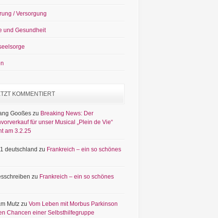
rung / Versorgung
e und Gesundheit
seelsorge
en
ETZT KOMMENTIERT
ang Gooßes
zu
Breaking News: Der
vorverkauf für unser Musical „Plein de Vie“
nt am 3.2.25
1 deutschland
zu
Frankreich – ein so schönes
sschreiben
zu
Frankreich – ein so schönes
am Mutz
zu
Vom Leben mit Morbus Parkinson
en Chancen einer Selbsthilfegruppe