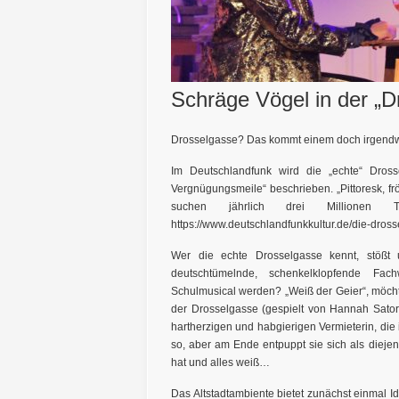
Schräge Vögel in der „D
Drosselgasse? Das kommt einem doch irgendw
Im Deutschlandfunk wird die „echte“ Dros
Vergnügungsmeile“ beschrieben. „Pittoresk, fr
suchen jährlich drei Millionen To
https://www.deutschlandfunkkultur.de/die-dr
Wer die echte Drosselgasse kennt, stößt 
deutschtümelnde, schenkelklopfende Fachw
Schulmusical werden? „Weiß der Geier“, möcht
der Drosselgasse (gespielt von Hannah Sator)
hartherzigen und habgierigen Vermieterin, die
so, aber am Ende entpuppt sie sich als dieje
hat und alles weiß…
Das Altstadtambiente bietet zunächst einmal I