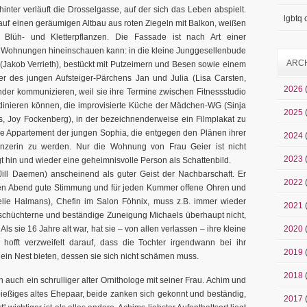
inter verläuft die Drosselgasse, auf der sich das Leben abspielt.
lgbtq
auf einen geräumigen Altbau aus roten Ziegeln mit Balkon, weißen
 Blüh- und Kletterpflanzen. Die Fassade ist nach Art einer
e Wohnungen hineinschauen kann: in die kleine Junggesellenbude
ARC
 (Jakob Verrieth), bestückt mit Putzeimern und Besen sowie einem
 des jungen Aufsteiger-Pärchens Jan und Julia (Lisa Carsten,
2026
der kommunizieren, weil sie ihre Termine zwischen Fitnessstudio
inieren können, die improvisierte Küche der Mädchen-WG (Sinja
2025
 Joy Fockenberg), in der bezeichnenderweise ein Filmplakat zu
e Appartement der jungen Sophia, die entgegen den Plänen ihrer
2024
änzerin zu werden. Nur die Wohnung von Frau Geier ist nicht
2023
t hin und wieder eine geheimnisvolle Person als Schattenbild.
 (Jill Daemen) anscheinend als guter Geist der Nachbarschaft. Er
2022
eden Abend gute Stimmung und für jeden Kummer offene Ohren und
elie Halmans), Chefin im Salon Föhnix, muss z.B. immer wieder
2021
schüchterne und beständige Zuneigung Michaels überhaupt nicht,
ls sie 16 Jahre alt war, hat sie – von allen verlassen – ihre kleine
2020
hofft verzweifelt darauf, dass die Tochter irgendwann bei ihr
2019
 ein Nest bieten, dessen sie sich nicht schämen muss.
2018
ch auch ein schrulliger alter Ornithologe mit seiner Frau. Achim und
pießiges altes Ehepaar, beide zanken sich gekonnt und beständig,
2017