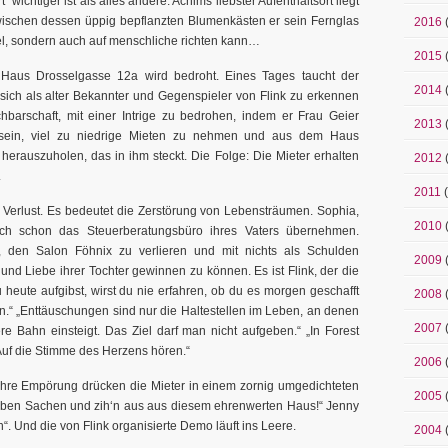
t“ wichtiger ist als alles andere. Achims liebster Aufenthaltsort liegt
wischen dessen üppig bepflanzten Blumenkästen er sein Fernglas
2016
ögel, sondern auch auf menschliche richten kann…
2015
 Haus Drosselgasse 12a wird bedroht. Eines Tages taucht der
2014
ich als alter Bekannter und Gegenspieler von Flink zu erkennen
achbarschaft, mit einer Intrige zu bedrohen, indem er Frau Geier
2013
zu sein, viel zu niedrige Mieten zu nehmen und aus dem Haus
herauszuholen, das in ihm steckt. Die Folge: Die Mieter erhalten
2012
.
2011
(
n Verlust. Es bedeutet die Zerstörung von Lebensträumen. Sophia,
2010
ich schon das Steuerberatungsbüro ihres Vaters übernehmen.
t, den Salon Föhnix zu verlieren und mit nichts als Schulden
2009
 und Liebe ihrer Tochter gewinnen zu können. Es ist Flink, der die
heute aufgibst, wirst du nie erfahren, ob du es morgen geschafft
2008
en.“ „Enttäuschungen sind nur die Haltestellen im Leben, an denen
2007
 Bahn einsteigt. Das Ziel darf man nicht aufgeben.“ „In Forest
 Auf die Stimme des Herzens hören.“
2006
. Ihre Empörung drücken die Mieter in einem zornig umgedichteten
2005
eben Sachen und zih‘n aus aus diesem ehrenwerten Haus!“ Jenny
en“. Und die von Flink organisierte Demo läuft ins Leere.
2004
(