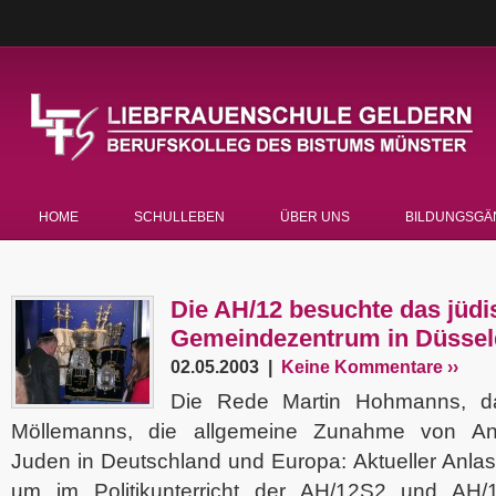
HOME
SCHULLEBEN
ÜBER UNS
BILDUNGSGÄ
Die AH/12 besuchte das jüdi
Gemeindezentrum in Düssel
02.05.2003 |
Keine Kommentare ››
Die Rede Martin Hohmanns, da
Möllemanns, die allgemeine Zunahme von Ant
Juden in Deutschland und Europa: Aktueller Anla
um im Politikunterricht der AH/12S2 und AH