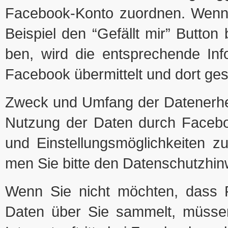
Facebook-Konto zuord­nen. Wenn S
Bei­spiel den “Gefällt mir” But­ton
ben, wird die ent­spre­chende Inf
Face­book über­mit­telt und dort ge
Zweck und Umfang der Daten­er­he­b
Nut­zung der Daten durch Face­boo
und Ein­stel­lungs­mög­lich­kei­ten
men Sie bitte den Daten­schutz­hin
Wenn Sie nicht möch­ten, dass Fac
Daten über Sie sam­melt, müs­se