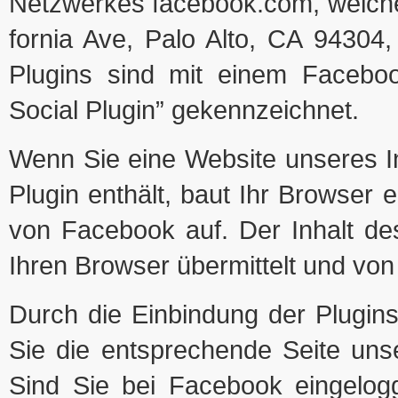
Netz­wer­kes facebook.com, wel­ch
for­nia Ave, Palo Alto, CA 94304,
Plugins sind mit einem Face­b
Social Plu­gin” gekennzeichnet.
Wenn Sie eine Web­site unse­res Inter
Plu­gin ent­hält, baut Ihr Brow­ser 
von Face­book auf. Der Inhalt de
Ihren Brow­ser über­mit­telt und vo
Durch die Ein­bin­dung der Plugins
Sie die ent­spre­chende Seite unse­re
Sind Sie bei Face­book ein­ge­l